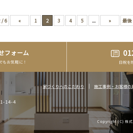
 / 6
«
1
2
3
4
5
...
»
最後 
01
せ
フォーム
でもお気軽に！
日祝を除く
家づくりへのこだわり
施工事例・お客様の
-14-4
Copyright (C) 