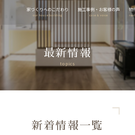
家づくりへのこだわり
施工事例・お客様の声
物
our house building
case & voice
rea
最新情報
topics
新着情報一覧